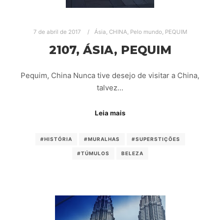
7 de abril de 2017
Ásia
,
CHINA
,
Pelo mundo
,
PEQUIM
2107, ÁSIA, PEQUIM
Pequim, China Nunca tive desejo de visitar a China,
talvez…
Leia mais
#HISTÓRIA
#MURALHAS
#SUPERSTIÇÕES
#TÚMULOS
BELEZA