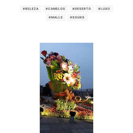
#BELEZA
#CAMELOS
#DESERTO
#LUXO
#MALLS
#SOUKS