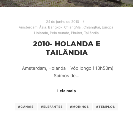
24 de junho de 2010
Amsterdam
,
Ásia
,
Bangkok
,
ChiangMai
,
ChiangRai
,
Europa
,
Holanda
,
Pelo mundo
,
Phuket
,
Tailândia
2010- HOLANDA E
TAILÂNDIA
Amsterdam, Holanda Vôo longo ( 10h50m).
Saímos de…
Leia mais
#CANAIS
#ELEFANTES
#MOINHOS
#TEMPLOS