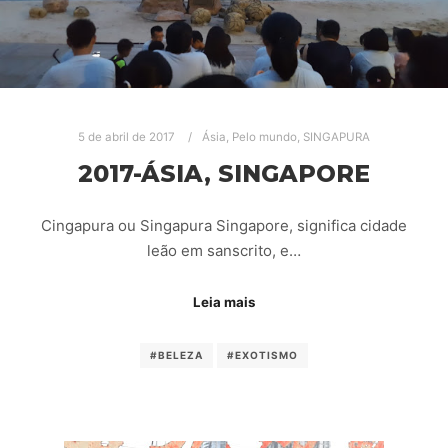
5 de abril de 2017
Ásia
,
Pelo mundo
,
SINGAPURA
2017-ÁSIA, SINGAPORE
Cingapura ou Singapura Singapore, significa cidade
leão em sanscrito, e…
Leia mais
#BELEZA
#EXOTISMO