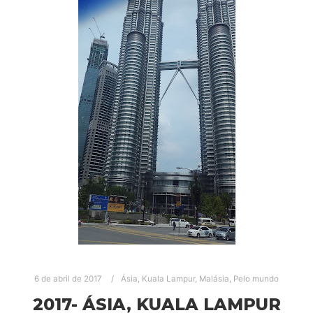
6 de abril de 2017
Ásia
,
Kuala Lampur
,
Malásia
,
Pelo mundo
2017- ÁSIA, KUALA LAMPUR