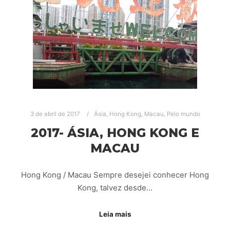
3 de abril de 2017
Ásia
,
Hong Kong
,
Macau
,
Pelo mundo
2017- ÁSIA, HONG KONG E
MACAU
Hong Kong / Macau Sempre desejei conhecer Hong
Kong, talvez desde…
Leia mais