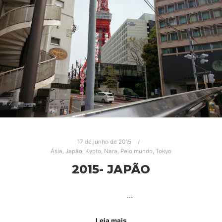
17 de junho de 2015
Ásia
,
Japão
,
Kyoto
,
Nara
,
Pelo mundo
,
Tokyo
2015- JAPÃO
…
Leia mais