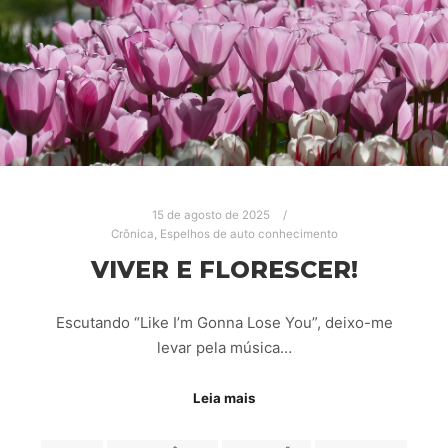
15 de agosto de 2025
Crônica
,
Espelhos de auto conhecimento
VIVER E FLORESCER!
Escutando “Like I’m Gonna Lose You”, deixo-me
levar pela música…
Leia mais