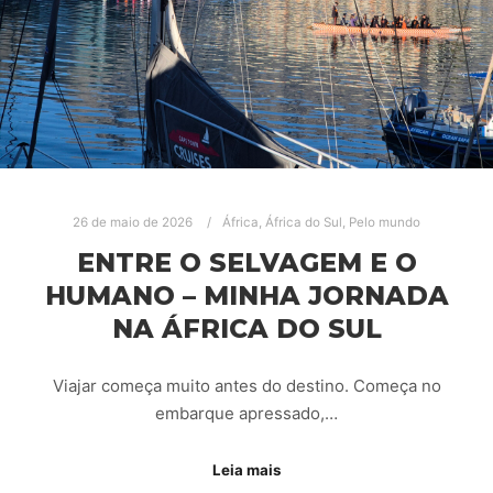
26 de maio de 2026
África
,
África do Sul
,
Pelo mundo
ENTRE O SELVAGEM E O
HUMANO – MINHA JORNADA
NA ÁFRICA DO SUL
Viajar começa muito antes do destino. Começa no
embarque apressado,…
Leia mais