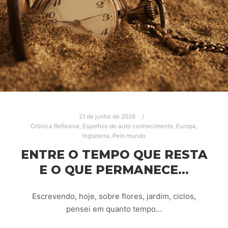
21 de junho de 2026
Crônica Reflexiva
,
Espelhos de auto conhecimento
,
Europa
,
Inglaterra
,
Pelo mundo
ENTRE O TEMPO QUE RESTA
E O QUE PERMANECE…
Escrevendo, hoje, sobre flores, jardim, ciclos,
pensei em quanto tempo…