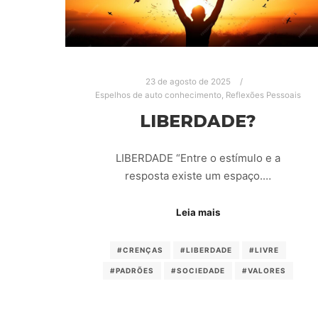
23 de agosto de 2025
Espelhos de auto conhecimento
,
Reflexões Pessoais
LIBERDADE?
LIBERDADE “Entre o estímulo e a
resposta existe um espaço.…
Leia mais
#CRENÇAS
#LIBERDADE
#LIVRE
#PADRÕES
#SOCIEDADE
#VALORES