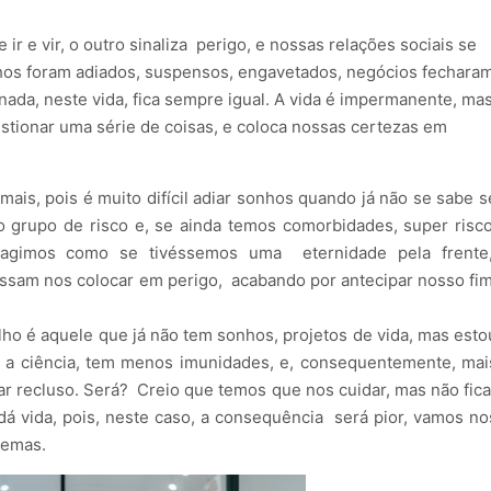
r e vir, o outro sinaliza perigo, e nossas relações sociais se
hos foram adiados, suspensos, engavetados, negócios fechara
nada, neste vida, fica sempre igual. A vida é impermanente, ma
stionar uma série de coisas, e coloca nossas certezas em
ais, pois é muito difícil adiar sonhos quando já não se sabe s
 grupo de risco e, se ainda temos comorbidades, super risco
agimos como se tivéssemos uma eternidade pela frente
ossam nos colocar em perigo, acabando por antecipar nosso fim
ho é aquele que já não tem sonhos, projetos de vida, mas esto
a ciência, tem menos imunidades, e, consequentemente, mai
car recluso. Será? Creio que temos que nos cuidar, mas não fica
dá vida, pois, neste caso, a consequência será pior, vamos no
lemas.