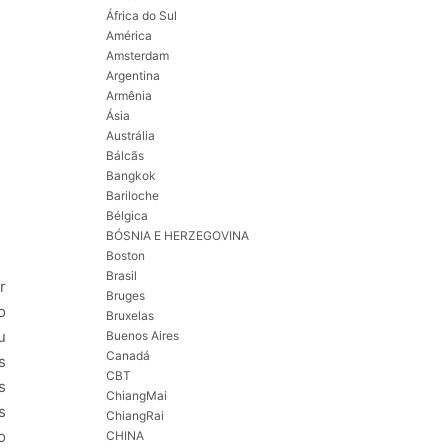
África do Sul
América
Amsterdam
Argentina
Armênia
Ásia
Austrália
Bálcãs
Bangkok
Bariloche
Bélgica
BÓSNIA E HERZEGOVINA
Boston
Brasil
r
Bruges
o
Bruxelas
u
Buenos Aires
Canadá
s
CBT
s
ChiangMai
s
ChiangRai
o
CHINA