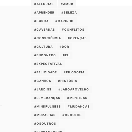
#ALEGRIAS
#AMOR
#APRENDER
#BELEZA
#BUSCA
#CARINHO
#CAVERNAS
#CONFLITOS
#CONSCIÊNCIA
#CRENÇAS
#CULTURA
#DOR
#ENCONTRO
#EU
#EXPECTATIVAS
#FELICIDADE
#FILOSOFIA
#GANHOS
#HISTÓRIA
#JARDINS
#LARGAROVELHO
#LEMBRANÇAS
#MENTIRAS
#MINDFULNESS
#MUDANÇAS
#MURALHAS
#ORGULHO
#OSOUTROS