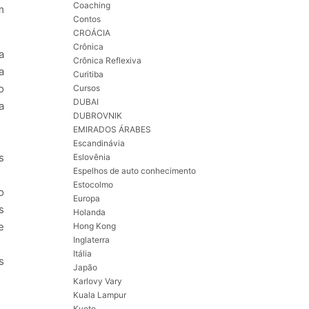
Coaching
m
Contos
CROÁCIA
Crônica
a
Crônica Reflexiva
a
Curitiba
o
Cursos
DUBAI
a
DUBROVNIK
EMIRADOS ÁRABES
Escandinávia
s
Eslovênia
Espelhos de auto conhecimento
Estocolmo
o
Europa
s
Holanda
e
Hong Kong
Inglaterra
Itália
s
Japão
Karlovy Vary
Kuala Lampur
Kyoto