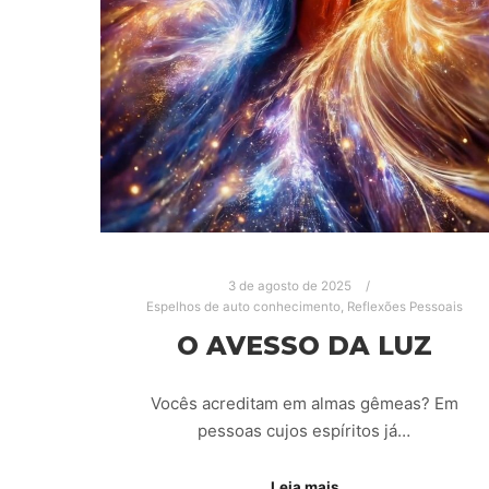
3 de agosto de 2025
Espelhos de auto conhecimento
,
Reflexões Pessoais
O AVESSO DA LUZ
Vocês acreditam em almas gêmeas? Em
pessoas cujos espíritos já…
Leia mais