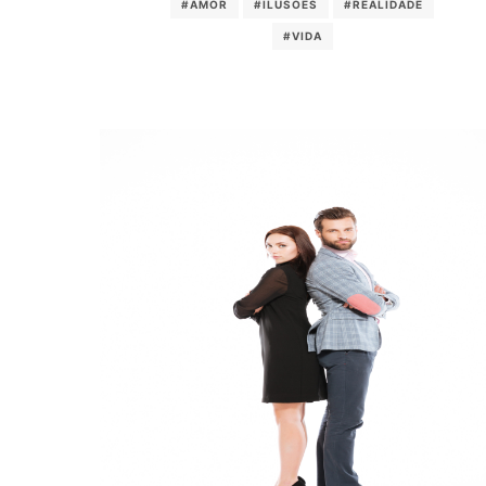
#AMOR
#ILUSÕES
#REALIDADE
#VIDA