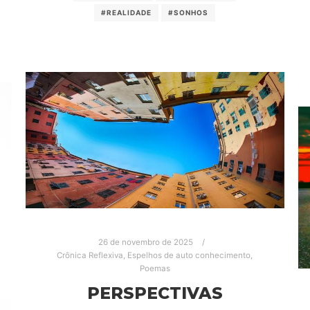
#REALIDADE
#SONHOS
26 de novembro de 2025
Crônica Reflexiva
,
Espelhos de auto conhecimento
,
Poemas
PERSPECTIVAS