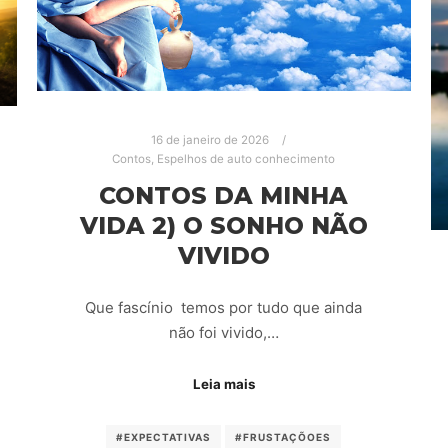
16 de janeiro de 2026
Contos
,
Espelhos de auto conhecimento
CONTOS DA MINHA
VIDA 2) O SONHO NÃO
VIVIDO
Que fascínio temos por tudo que ainda
não foi vivido,…
Leia mais
#EXPECTATIVAS
#FRUSTAÇÕOES