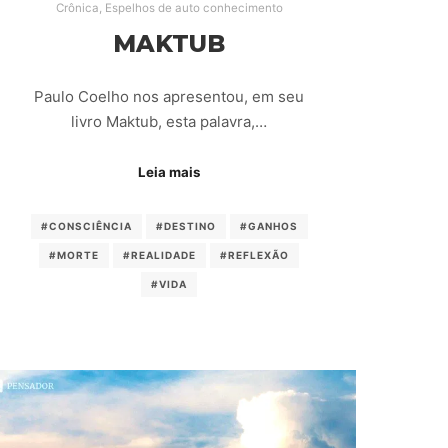
Crônica
,
Espelhos de auto conhecimento
MAKTUB
Paulo Coelho nos apresentou, em seu
livro Maktub, esta palavra,…
Leia mais
#CONSCIÊNCIA
#DESTINO
#GANHOS
#MORTE
#REALIDADE
#REFLEXÃO
#VIDA