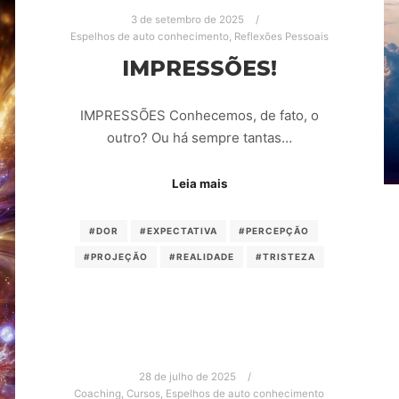
3 de setembro de 2025
Espelhos de auto conhecimento
,
Reflexões Pessoais
IMPRESSÕES!
IMPRESSÕES Conhecemos, de fato, o
outro? Ou há sempre tantas…
Leia mais
#DOR
#EXPECTATIVA
#PERCEPÇÃO
#PROJEÇÃO
#REALIDADE
#TRISTEZA
28 de julho de 2025
Coaching
,
Cursos
,
Espelhos de auto conhecimento