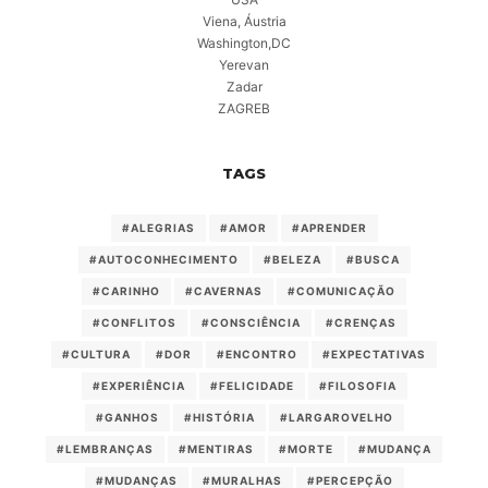
Viena, Áustria
Washington,DC
Yerevan
Zadar
ZAGREB
TAGS
#ALEGRIAS
#AMOR
#APRENDER
#AUTOCONHECIMENTO
#BELEZA
#BUSCA
#CARINHO
#CAVERNAS
#COMUNICAÇÃO
#CONFLITOS
#CONSCIÊNCIA
#CRENÇAS
#CULTURA
#DOR
#ENCONTRO
#EXPECTATIVAS
#EXPERIÊNCIA
#FELICIDADE
#FILOSOFIA
#GANHOS
#HISTÓRIA
#LARGAROVELHO
#LEMBRANÇAS
#MENTIRAS
#MORTE
#MUDANÇA
#MUDANÇAS
#MURALHAS
#PERCEPÇÃO