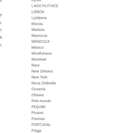
LAGO PLITVICE
LISBOA
e
Ljubljana
,
Macau
m
Malásia
Marrocos
a
MENDOZA
,
México
Mindfulness
Montreal
Nara
New Orleans
New York
Nova Zelândia
Oceania
Ottawa
Pelo mundo
PEQUIM
Phuket
Poemas
PORTUGAL
Praga