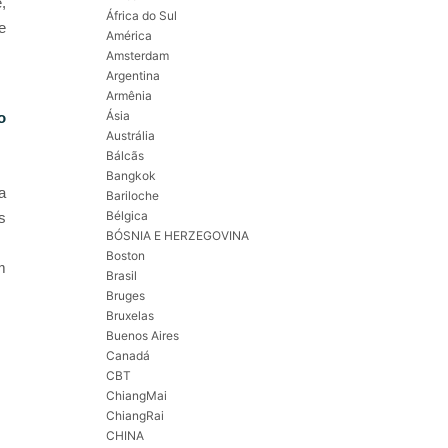
,
África do Sul
e
América
Amsterdam
Argentina
Armênia
Ásia
o
Austrália
Bálcãs
Bangkok
a
Bariloche
Bélgica
s
BÓSNIA E HERZEGOVINA
Boston
m
Brasil
Bruges
Bruxelas
Buenos Aires
Canadá
CBT
ChiangMai
ChiangRai
CHINA