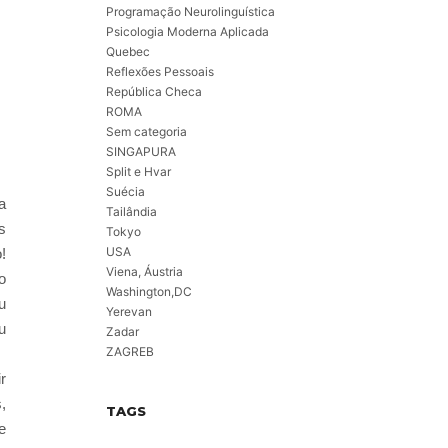
Programação Neurolinguística
Psicologia Moderna Aplicada
Quebec
Reflexões Pessoais
República Checa
ROMA
Sem categoria
SINGAPURA
Split e Hvar
Suécia
a
Tailândia
s
Tokyo
USA
!
Viena, Áustria
o
Washington,DC
u
Yerevan
u
Zadar
ZAGREB
r
,
TAGS
e