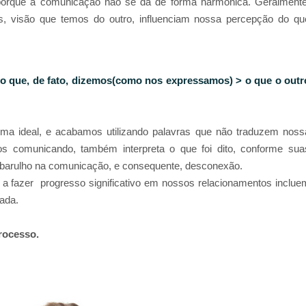
 porque a comunicação não se dá de forma harmônica. Geralmente
, visão que temos do outro, influenciam nossa percepção do qu
 o que, de fato, dizemos(como nos expressamos) > o que o outr
ma ideal, e acabamos utilizando palavras que não traduzem noss
 comunicando, também interpreta o que foi dito, conforme sua
o barulho na comunicação, e consequente, desconexão.
a fazer progresso significativo em nossos relacionamentos inclue
cada.
rocesso.