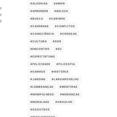
#ALEGRIAS
#AMOR
e
#APRENDER
#BELEZA
e
#BUSCA
#CARINHO
é
#CAVERNAS
#CONFLITOS
#CONSCIÊNCIA
#CRENÇAS
#CULTURA
#DOR
#ENCONTRO
#EU
#EXPECTATIVAS
#FELICIDADE
#FILOSOFIA
#GANHOS
#HISTÓRIA
#JARDINS
#LARGAROVELHO
#LEMBRANÇAS
#MENTIRAS
#MINDFULNESS
#MUDANÇAS
#MURALHAS
#ORGULHO
#OSOUTROS