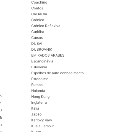
Coaching
Contos
CROÁCIA
Crônica
Crônica Reflexiva
Curitiba
Cursos
DUBAI
DUBROVNIK
EMIRADOS ÁRABES
Escandinávia
Eslovênia
Espelhos de auto conhecimento
Estocolmo
Europa
Holanda
.
Hong Kong
z
Inglaterra
Itália
u
Japão
a
Karlovy Vary
a
Kuala Lampur
s
Kyoto