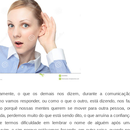
amente, o que os demais nos dizem, durante a comunicação
 vamos responder, ou como o que o outro, está dizendo, nos fa
nção porquê nossas mentes querem se mover para outra pessoa, o
a, perdemos muito do que está sendo dito, o que arruína a confianç
 de termos dificuldade em lembrar o nome de alguém após um
 ruim, e sim porque estávamos focando, em outra coisa, quando no