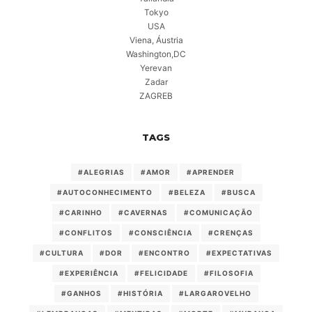
Tokyo
USA
Viena, Áustria
Washington,DC
Yerevan
Zadar
ZAGREB
TAGS
#ALEGRIAS
#AMOR
#APRENDER
#AUTOCONHECIMENTO
#BELEZA
#BUSCA
#CARINHO
#CAVERNAS
#COMUNICAÇÃO
#CONFLITOS
#CONSCIÊNCIA
#CRENÇAS
#CULTURA
#DOR
#ENCONTRO
#EXPECTATIVAS
#EXPERIÊNCIA
#FELICIDADE
#FILOSOFIA
#GANHOS
#HISTÓRIA
#LARGAROVELHO