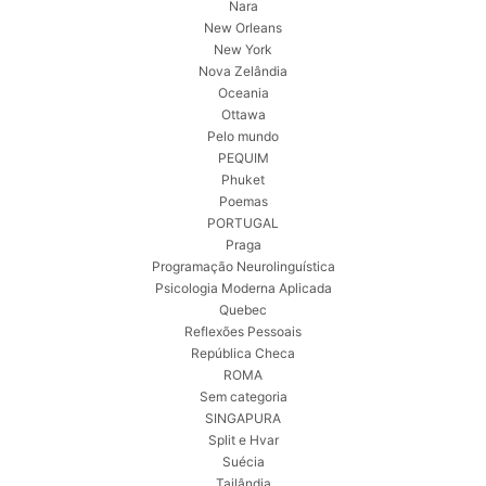
Nara
New Orleans
New York
Nova Zelândia
Oceania
Ottawa
Pelo mundo
PEQUIM
Phuket
Poemas
PORTUGAL
Praga
Programação Neurolinguística
Psicologia Moderna Aplicada
Quebec
Reflexões Pessoais
República Checa
ROMA
Sem categoria
SINGAPURA
Split e Hvar
Suécia
Tailândia