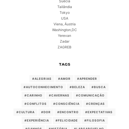
Suécia
Tailândia
Tokyo
USA
Viena, Áustria
Washington,DC
Yerevan
Zadar
ZAGREB
TAGS
#ALEGRIAS
#AMOR
#APRENDER
#AUTOCONHECIMENTO
#BELEZA
#BUSCA
#CARINHO
#CAVERNAS
#COMUNICAÇÃO
#CONFLITOS
#CONSCIÊNCIA
#CRENÇAS
#CULTURA
#DOR
#ENCONTRO
#EXPECTATIVAS
#EXPERIÊNCIA
#FELICIDADE
#FILOSOFIA
#GANHOS
#HISTÓRIA
#LARGAROVELHO