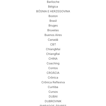
Bariloche
Bélgica
BÓSNIA E HERZEGOVINA
Boston
Brasil
Bruges
Bruxelas
Buenos Aires
Canadá
CBT
ChiangMai
ChiangRai
CHINA
Coaching
Contos
CROÁCIA
Crônica
Crônica Reflexiva
Curitiba
Cursos
DUBAI
DUBROVNIK
EMIRADOS ÁRABES