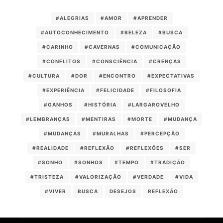
#ALEGRIAS
#AMOR
#APRENDER
#AUTOCONHECIMENTO
#BELEZA
#BUSCA
#CARINHO
#CAVERNAS
#COMUNICAÇÃO
#CONFLITOS
#CONSCIÊNCIA
#CRENÇAS
#CULTURA
#DOR
#ENCONTRO
#EXPECTATIVAS
#EXPERIÊNCIA
#FELICIDADE
#FILOSOFIA
#GANHOS
#HISTÓRIA
#LARGAROVELHO
#LEMBRANÇAS
#MENTIRAS
#MORTE
#MUDANÇA
#MUDANÇAS
#MURALHAS
#PERCEPÇÃO
#REALIDADE
#REFLEXÃO
#REFLEXÕES
#SER
#SONHO
#SONHOS
#TEMPO
#TRADIÇÃO
#TRISTEZA
#VALORIZAÇÃO
#VERDADE
#VIDA
#VIVER
BUSCA
DESEJOS
REFLEXÃO