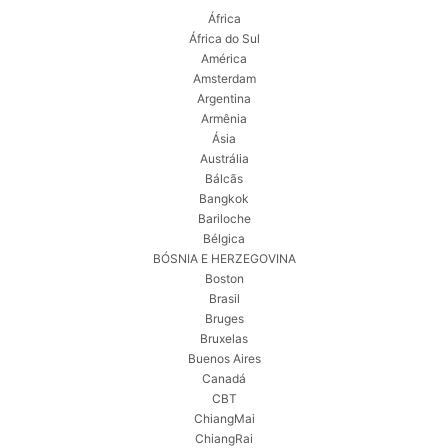
África
África do Sul
América
Amsterdam
Argentina
Armênia
Ásia
Austrália
Bálcãs
Bangkok
Bariloche
Bélgica
BÓSNIA E HERZEGOVINA
Boston
Brasil
Bruges
Bruxelas
Buenos Aires
Canadá
CBT
ChiangMai
ChiangRai