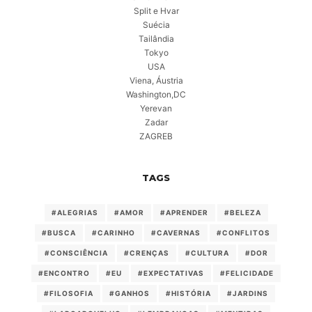
Split e Hvar
Suécia
Tailândia
Tokyo
USA
Viena, Áustria
Washington,DC
Yerevan
Zadar
ZAGREB
TAGS
#ALEGRIAS
#AMOR
#APRENDER
#BELEZA
#BUSCA
#CARINHO
#CAVERNAS
#CONFLITOS
#CONSCIÊNCIA
#CRENÇAS
#CULTURA
#DOR
#ENCONTRO
#EU
#EXPECTATIVAS
#FELICIDADE
#FILOSOFIA
#GANHOS
#HISTÓRIA
#JARDINS