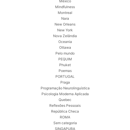
México
Mindfulness
Montreal
Nara
New Orleans
New York
Nova Zelândia
Oceania
Ottawa
Pelo mundo
PEQUIM
Phuket
Poemas
PORTUGAL
Praga
Programação Neurolinguística
Psicologia Moderna Aplicada
Quebec
Reflexões Pessoais
República Checa
ROMA
Sem categoria
SINGAPURA