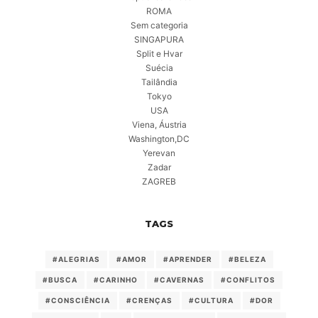
ROMA
Sem categoria
SINGAPURA
Split e Hvar
Suécia
Tailândia
Tokyo
USA
Viena, Áustria
Washington,DC
Yerevan
Zadar
ZAGREB
TAGS
#ALEGRIAS
#AMOR
#APRENDER
#BELEZA
#BUSCA
#CARINHO
#CAVERNAS
#CONFLITOS
#CONSCIÊNCIA
#CRENÇAS
#CULTURA
#DOR