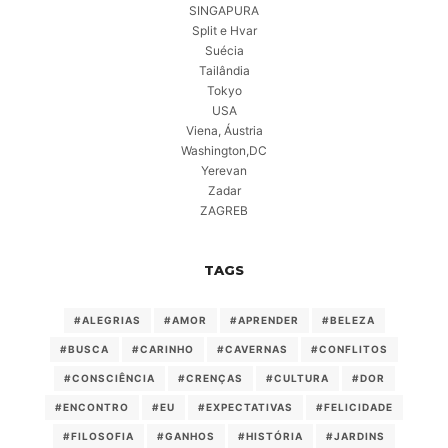
SINGAPURA
Split e Hvar
Suécia
Tailândia
Tokyo
USA
Viena, Áustria
Washington,DC
Yerevan
Zadar
ZAGREB
TAGS
#ALEGRIAS
#AMOR
#APRENDER
#BELEZA
#BUSCA
#CARINHO
#CAVERNAS
#CONFLITOS
#CONSCIÊNCIA
#CRENÇAS
#CULTURA
#DOR
#ENCONTRO
#EU
#EXPECTATIVAS
#FELICIDADE
#FILOSOFIA
#GANHOS
#HISTÓRIA
#JARDINS